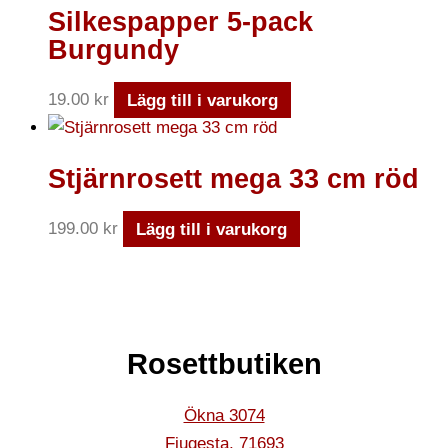
Silkespapper 5-pack
Burgundy
19.00
kr
Lägg till i varukorg
Stjärnrosett mega 33 cm röd
199.00
kr
Lägg till i varukorg
Rosettbutiken
Ökna 3074
Fjugesta
,
71693