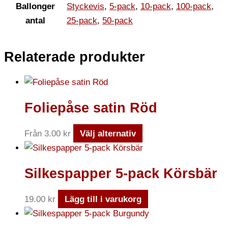
Ballonger
Styckevis
,
5-pack
,
10-pack
,
100-pack
,
antal
25-pack
,
50-pack
Relaterade produkter
Foliepåse satin Röd
Från
3.00
kr
Välj alternativ
Silkespapper 5-pack Körsbär
19.00
kr
Lägg till i varukorg