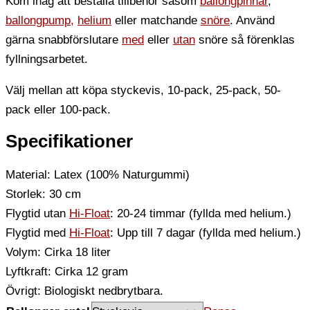
Kom ihåg att beställa tillbehör såsom
ballongpinnar
,
ballongpump,
helium
eller matchande
snöre
. Använd
gärna snabbförslutare
med
eller
utan
snöre så förenklas
fyllningsarbetet.
Välj mellan att köpa styckevis, 10-pack, 25-pack, 50-
pack eller 100-pack.
Specifikationer
Material: Latex (100% Naturgummi)
Storlek: 30 cm
Flygtid utan
Hi-Float
: 20-24 timmar (fyllda med helium.)
Flygtid med
Hi-Float
: Upp till 7 dagar (fyllda med helium.)
Volym: Cirka 18 liter
Lyftkraft: Cirka 12 gram
Övrigt: Biologiskt nedbrytbara.