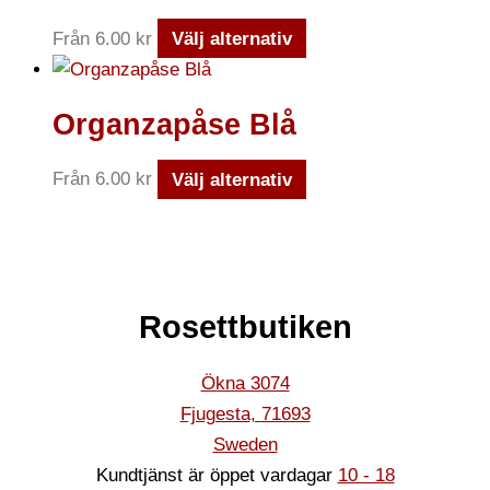
Från
6.00
kr
Välj alternativ
Organzapåse Blå
Från
6.00
kr
Välj alternativ
Rosettbutiken
Ökna 3074
Fjugesta
,
71693
Sweden
Kundtjänst är öppet vardagar
10 - 18