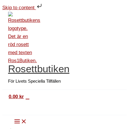
Hoppa
Skip to content
till
innehåll
Rosettbutiken
För Livets Speciella Tillfällen
0
0.00
kr
Sök