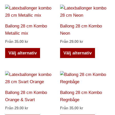
kan
kan
Den
Den
väljas
väljas
här
här
på
på
produkten
produkten
Ballong 28 cm Kombo
Ballong 28 cm Kombo
produktsidan
produktsi
har
har
Metallic mix
Neon
flera
flera
Från
35.00
kr
Från
29.00
kr
varianter.
varianter.
De
De
Välj alternativ
Välj alternativ
olika
olika
alternativen
alternativ
kan
kan
Den
Den
väljas
väljas
här
här
på
på
produkten
produkten
Ballong 28 cm Kombo
Ballong 28 cm Kombo
produktsidan
produktsi
har
har
Orange & Svart
Regnbåge
flera
flera
Från
29.00
kr
Från
35.00
kr
varianter.
varianter.