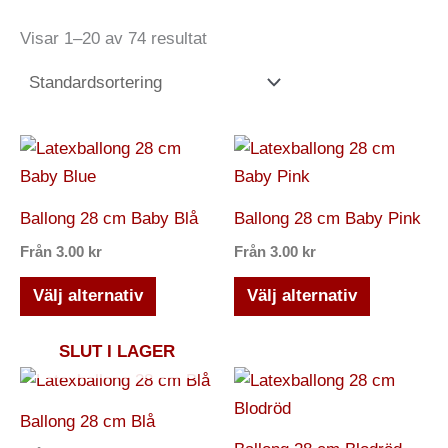
Visar 1–20 av 74 resultat
Den
Den
här
här
produkten
produkten
Ballong 28 cm Baby Blå
Ballong 28 cm Baby Pink
har
har
Från
3.00
kr
Från
3.00
kr
flera
flera
varianter.
varianter.
Välj alternativ
Välj alternativ
De
De
olika
olika
SLUT I LAGER
alternativen
alternativ
Den
Den
kan
kan
här
här
Ballong 28 cm Blå
väljas
väljas
produkten
produkten