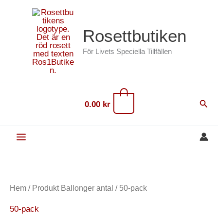
Hoppa
content
till
Rosettbutiken
innehåll
För Livets Speciella Tillfällen
0
Sök
0.00
kr
Hem
/ Produkt Ballonger antal / 50-pack
50-pack