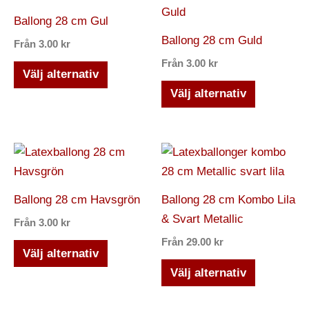
kan
kan
här
här
Ballong 28 cm Gul
väljas
väljas
produkten
produkten
Ballong 28 cm Guld
Från
3.00
kr
på
på
har
har
Från
3.00
kr
produktsidan
produktsi
flera
flera
Välj alternativ
varianter.
varianter.
Välj alternativ
De
De
olika
olika
alternativen
alternativ
Den
Den
kan
kan
här
här
väljas
väljas
produkten
produkten
Ballong 28 cm Havsgrön
Ballong 28 cm Kombo Lila
på
på
har
har
& Svart Metallic
Från
3.00
kr
produktsidan
produktsi
flera
flera
Från
29.00
kr
varianter.
varianter.
Välj alternativ
De
De
Välj alternativ
olika
olika
alternativen
alternativ