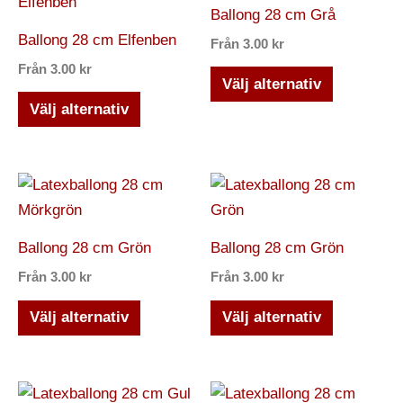
här
här
Ballong 28 cm Grå
på
på
produkten
produkten
Ballong 28 cm Elfenben
Från
3.00
kr
produktsidan
produktsi
har
har
Från
3.00
kr
flera
flera
Välj alternativ
varianter.
varianter.
Välj alternativ
De
De
olika
olika
alternativen
alternativ
Den
Den
kan
kan
här
här
väljas
väljas
produkten
produkten
Ballong 28 cm Grön
Ballong 28 cm Grön
på
på
har
har
Från
3.00
kr
Från
3.00
kr
produktsidan
produktsi
flera
flera
varianter.
varianter.
Välj alternativ
Välj alternativ
De
De
olika
olika
alternativen
alternativ
Den
Den