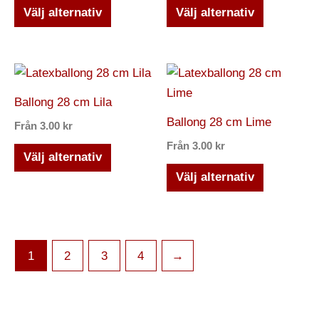
De
De
Välj alternativ
Välj alternativ
olika
olika
alternativen
alternativ
kan
kan
Den
Den
väljas
väljas
här
här
Ballong 28 cm Lila
på
på
produkten
produkten
Ballong 28 cm Lime
Från
3.00
kr
produktsidan
produktsi
har
har
Från
3.00
kr
flera
flera
Välj alternativ
varianter.
varianter.
Välj alternativ
De
De
olika
olika
alternativen
alternativ
kan
kan
1
2
3
4
→
väljas
väljas
på
på
produktsidan
produktsi