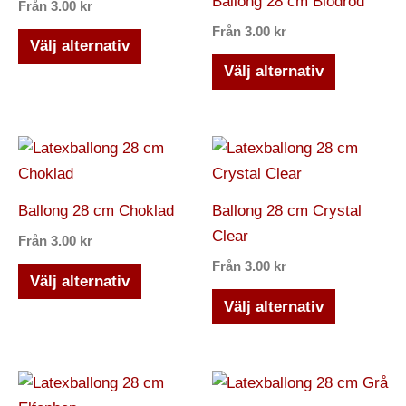
Ballong 28 cm Blodröd
Från
3.00
kr
på
på
har
har
Från
3.00
kr
produktsidan
produktsi
flera
flera
Välj alternativ
varianter.
varianter.
Välj alternativ
De
De
olika
olika
alternativen
alternativ
Den
Den
kan
kan
här
här
väljas
väljas
produkten
produkten
Ballong 28 cm Choklad
Ballong 28 cm Crystal
på
på
har
har
Clear
Från
3.00
kr
produktsidan
produktsi
flera
flera
Från
3.00
kr
varianter.
varianter.
Välj alternativ
De
De
Välj alternativ
olika
olika
alternativen
alternativ
kan
kan
Den
Den
väljas
väljas