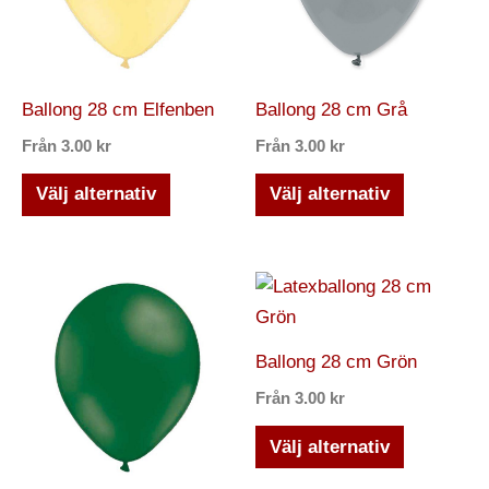
flera
flera
varianter.
varianter.
De
De
olika
olika
Ballong 28 cm Elfenben
Ballong 28 cm Grå
alternativen
alternativ
Från
3.00
kr
Från
3.00
kr
kan
kan
väljas
väljas
Välj alternativ
Välj alternativ
på
på
produktsidan
produktsi
Den
Den
här
här
produkten
produkten
Ballong 28 cm Grön
har
har
Från
3.00
kr
flera
flera
varianter.
varianter.
Välj alternativ
De
De