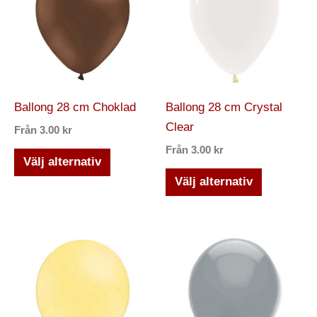
har
har
flera
flera
varianter.
varianter.
De
De
olika
olika
Ballong 28 cm Choklad
Ballong 28 cm Crystal
alternativen
alternativ
Clear
Från
3.00
kr
kan
kan
Från
3.00
kr
väljas
väljas
Välj alternativ
på
på
Välj alternativ
produktsidan
produktsi
Den
Den
här
här
produkten
produkten
har
har