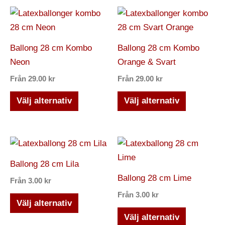
Den
Den
här
här
produkten
produkten
Ballong 28 cm Kombo
Ballong 28 cm Kombo
har
har
Neon
Orange & Svart
flera
flera
Från
29.00
kr
Från
29.00
kr
varianter.
varianter.
De
De
Välj alternativ
Välj alternativ
olika
olika
alternativen
alternativ
kan
kan
Den
Den
väljas
väljas
här
här
Ballong 28 cm Lila
på
på
produkten
produkten
Ballong 28 cm Lime
Från
3.00
kr
produktsidan
produktsi
har
har
Från
3.00
kr
flera
flera
Välj alternativ
varianter.
varianter.
Välj alternativ