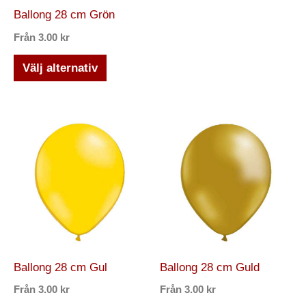
olika
olika
Ballong 28 cm Grön
alternativen
alternativ
Från
3.00
kr
kan
kan
väljas
väljas
Välj alternativ
på
på
produktsidan
produktsi
Den
Den
här
här
produkten
produkten
har
har
flera
flera
varianter.
varianter.
De
De
olika
olika
Ballong 28 cm Gul
Ballong 28 cm Guld
alternativen
alternativ
Från
3.00
kr
Från
3.00
kr
kan
kan