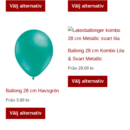
väljas
väljas
Välj alternativ
Välj alternativ
på
på
produktsidan
produktsi
Den
Den
här
här
produkten
produkten
Ballong 28 cm Kombo Lila
har
har
& Svart Metallic
flera
flera
Från
29.00
kr
varianter.
varianter.
De
De
Välj alternativ
olika
olika
Ballong 28 cm Havsgrön
alternativen
alternativ
Från
3.00
kr
kan
kan
väljas
väljas
Välj alternativ
på
på
produktsidan
produktsi