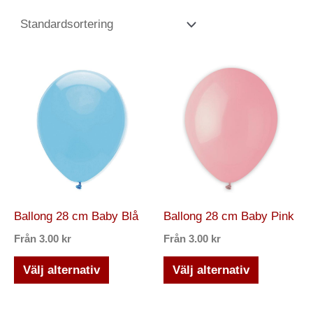
Den
Den
här
här
produkten
produkten
har
har
flera
flera
varianter.
varianter.
De
De
olika
olika
Ballong 28 cm Baby Blå
Ballong 28 cm Baby Pink
alternativen
alternativ
Från
3.00
kr
Från
3.00
kr
kan
kan
väljas
väljas
Välj alternativ
Välj alternativ
på
på
produktsidan
produktsi