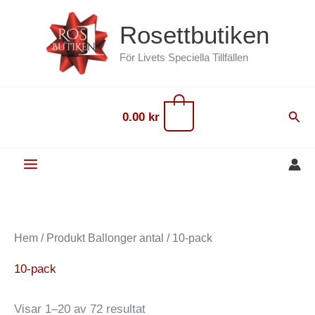
Hoppa
content
Rosettbutiken
till
innehåll
För Livets Speciella Tillfällen
0
Sök
0.00
kr
Hem
/ Produkt Ballonger antal / 10-pack
10-pack
Visar 1–20 av 72 resultat