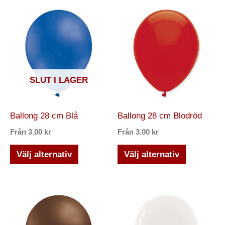
Den
Den
här
här
produkten
produkten
har
har
flera
flera
SLUT I LAGER
varianter.
varianter.
De
De
olika
olika
Ballong 28 cm Blå
Ballong 28 cm Blodröd
alternativen
alternativ
Från
3.00
kr
Från
3.00
kr
kan
kan
väljas
väljas
Välj alternativ
Välj alternativ
på
på
produktsidan
produktsi
Den
Den
här
här
produkten
produkten