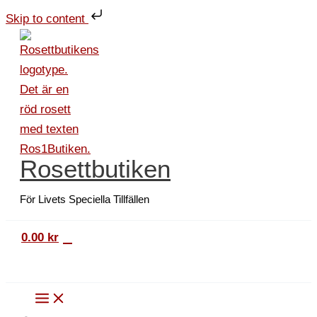
Hoppa
Ballong
Skip to content
till
Chrome
innehåll
30
cm
Koppar
mängd
Rosettbutiken
För Livets Speciella Tillfällen
0
0.00
kr
Sök