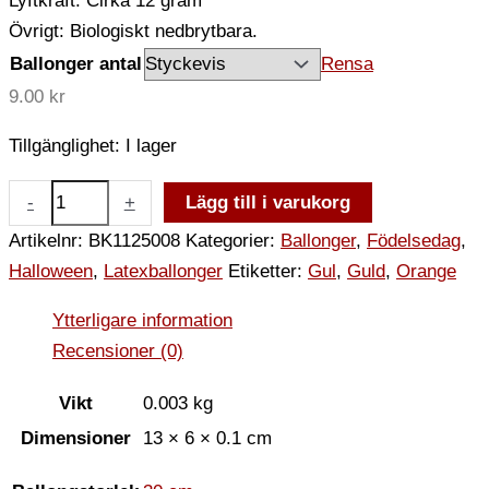
Lyftkraft: Cirka 12 gram
Övrigt: Biologiskt nedbrytbara.
Ballonger antal
Rensa
9.00
kr
Tillgänglighet:
I lager
-
+
Lägg till i varukorg
Artikelnr:
BK1125008
Kategorier:
Ballonger
,
Födelsedag
,
Halloween
,
Latexballonger
Etiketter:
Gul
,
Guld
,
Orange
Ytterligare information
Recensioner (0)
Vikt
0.003 kg
Dimensioner
13 × 6 × 0.1 cm