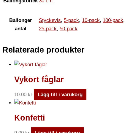
Ballongstorlek
30 cm
Ballonger
Styckevis
,
5-pack
,
10-pack
,
100-pack
,
antal
25-pack
,
50-pack
Relaterade produkter
Vykort fåglar
10.00
kr
Lägg till i varukorg
Konfetti
9.00
kr
Lägg till i varukorg