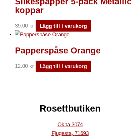
Silkespapper 5-pack Metallic
koppar
39.00
kr
Lägg till i varukorg
Papperspåse Orange
12.00
kr
Lägg till i varukorg
Rosettbutiken
Ökna 3074
Fjugesta
,
71693