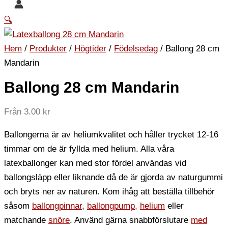
🔍
Hem
/
Produkter
/
Högtider
/
Födelsedag
/ Ballong 28 cm
Mandarin
Ballong 28 cm Mandarin
Från
3.00
kr
Ballongerna är av heliumkvalitet och håller trycket 12-16
timmar om de är fyllda med helium. Alla våra
latexballonger kan med stor fördel användas vid
ballongsläpp eller liknande då de är gjorda av naturgummi
och bryts ner av naturen. Kom ihåg att beställa tillbehör
såsom
ballongpinnar
,
ballongpump,
helium
eller
matchande
snöre
. Använd gärna snabbförslutare
med