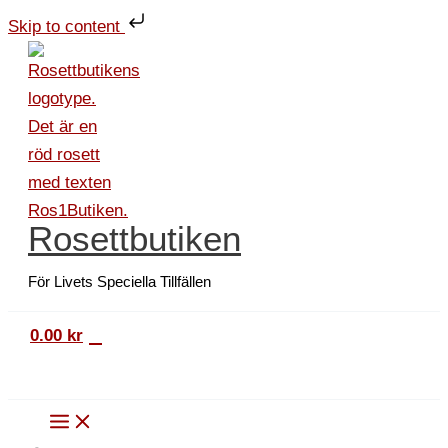
Hoppa
Silkespapper
Skip to content
till
5-
innehåll
pack
Turkos
mängd
Rosettbutiken
För Livets Speciella Tillfällen
0
0.00
kr
Sök