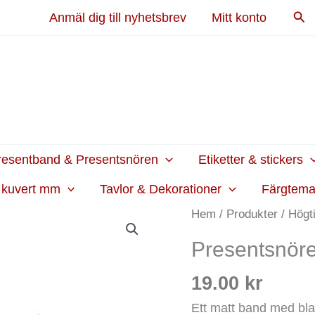
Sök
Anmäl dig till nyhetsbrev
Mitt konto
resentband & Presentsnören
Etiketter & stickers
h kuvert mm
Tavlor & Dekorationer
Färgtem
Presentsnöre
Hem
/
Produkter
/
Högt
Prickar
Presentsnöre
Turkos
mängd
19.00
kr
Ett matt band med bla