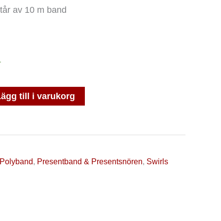
står av 10 m band
r
ägg till i varukorg
Polyband
,
Presentband & Presentsnören
,
Swirls