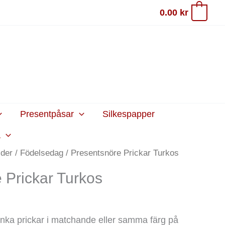
0.00
kr
0
Presentpåsar
Silkespapper
a
ider
/
Födelsedag
/ Presentsnöre Prickar Turkos
 Prickar Turkos
nka prickar i matchande eller samma färg på