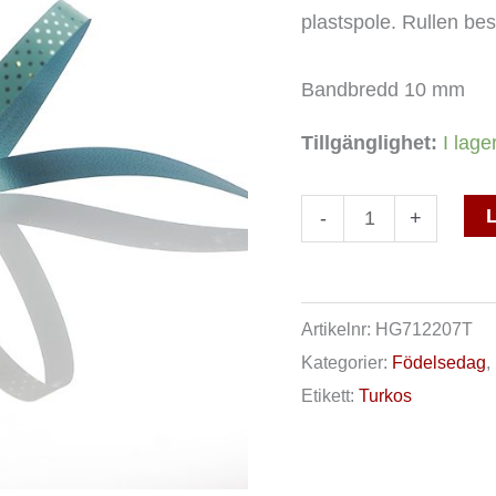
plastspole. Rullen be
Bandbredd 10 mm
Tillgänglighet:
I lage
L
-
+
Artikelnr:
HG712207T
Kategorier:
Födelsedag
,
Etikett:
Turkos