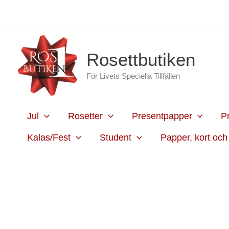
Hoppa
content
till
innehåll
Rosettbutiken
För Livets Speciella Tillfällen
Jul
Rosetter
Presentpapper
P
Kalas/Fest
Student
Papper, kort oc