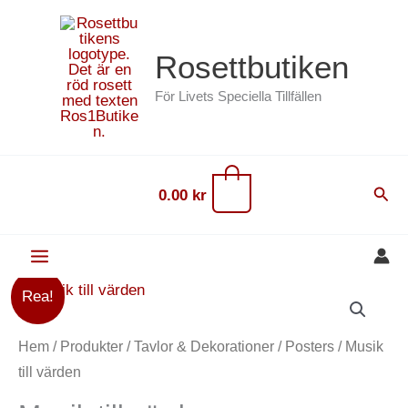
Hoppa
content
till
Rosettbutiken
innehåll
För Livets Speciella Tillfällen
0
Sök
0.00
kr
Det
Det
Musik
Rea!
ursprungliga
nuvarande
till
priset
priset
värden
Hem
/
Produkter
/
Tavlor & Dekorationer
/
Posters
/ Musik
var:
är:
mängd
till värden
99.00 kr.
59.00 kr.