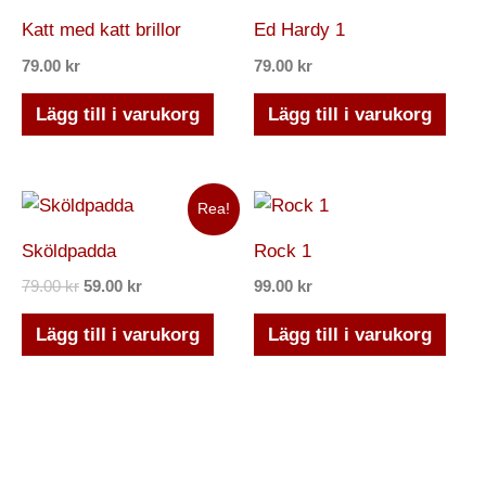
Katt med katt brillor
Ed Hardy 1
79.00
kr
79.00
kr
Lägg till i varukorg
Lägg till i varukorg
Det
Det
Rea!
ursprungliga
nuvarande
priset
priset
Sköldpadda
Rock 1
var:
är:
79.00 kr.
59.00 kr.
79.00
kr
59.00
kr
99.00
kr
Lägg till i varukorg
Lägg till i varukorg