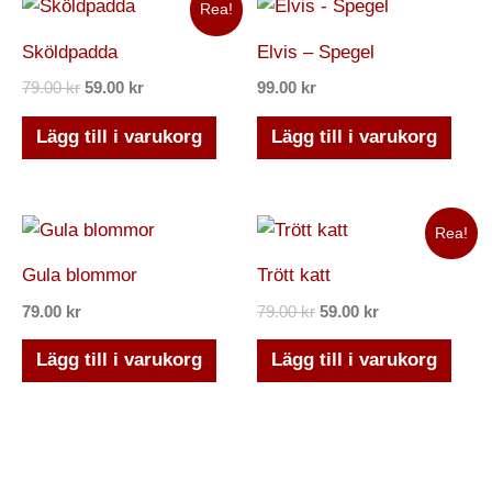
Det
Det
Rea!
ursprungliga
nuvarande
priset
priset
Sköldpadda
Elvis – Spegel
var:
är:
79.00 kr.
59.00 kr.
79.00
kr
59.00
kr
99.00
kr
Lägg till i varukorg
Lägg till i varukorg
Det
Det
Rea!
ursprungliga
nuvarande
priset
priset
Gula blommor
Trött katt
var:
är:
79.00 kr.
59.00 kr.
79.00
kr
79.00
kr
59.00
kr
Lägg till i varukorg
Lägg till i varukorg