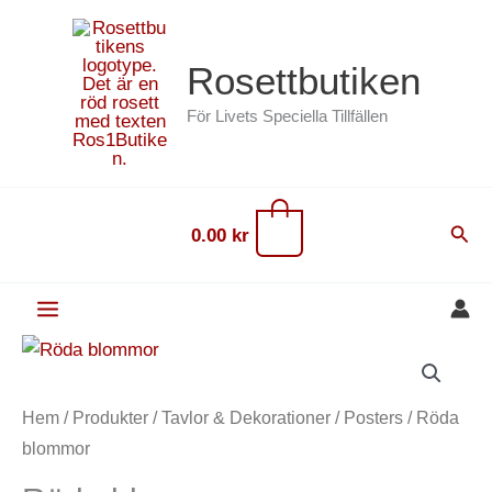
Hoppa
content
till
Rosettbutiken
innehåll
För Livets Speciella Tillfällen
0
Sök
0.00
kr
Röda
blommor
mängd
Hem
/
Produkter
/
Tavlor & Dekorationer
/
Posters
/ Röda
blommor