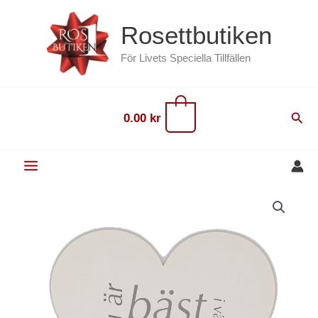
Hoppa
content
Rosettbutiken
till
innehåll
För Livets Speciella Tillfällen
0
Sök
0.00
kr
Figurkort
Vykort
Hjärta
Världens
bästa
mamma
mängd