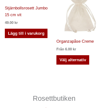
produkten
Stjärnbollsrosett Jumbo
har
15 cm vit
flera
49.00
kr
varianter.
De
Lägg till i varukorg
olika
Organzapåse Creme
alternativ
Från
6.00
kr
kan
väljas
Välj alternativ
på
produktsi
Rosettbutiken