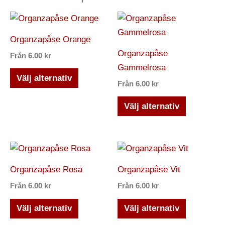
Den
Den
här
här
Organzapåse Orange
produkten
produkten
Organzapåse
Från
6.00
kr
har
har
Gammelrosa
flera
flera
Välj alternativ
Från
6.00
kr
varianter.
varianter.
De
De
Välj alternativ
olika
olika
alternativen
alternativ
kan
kan
Den
Den
väljas
väljas
här
här
Organzapåse Rosa
Organzapåse Vit
på
på
produkten
produkten
Från
6.00
kr
Från
6.00
kr
produktsidan
produktsi
har
har
flera
flera
Välj alternativ
Välj alternativ
varianter.
varianter.