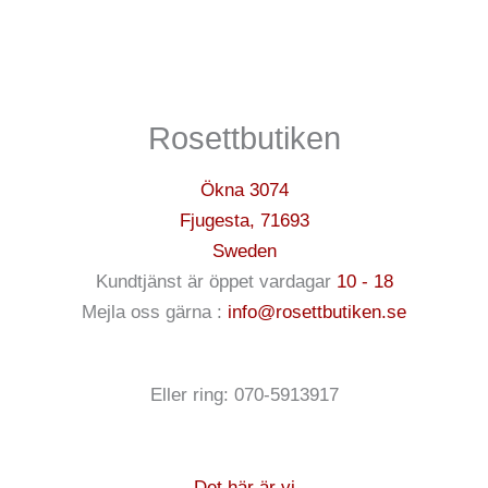
De
De
olika
olika
alternativen
alternativ
kan
kan
Rosettbutiken
väljas
väljas
på
på
Ökna 3074
produktsidan
produktsi
Fjugesta
,
71693
Sweden
Kundtjänst är öppet vardagar
10 - 18
Mejla oss gärna :
info@rosettbutiken.se
Eller ring: 070-5913917
Det här är vi