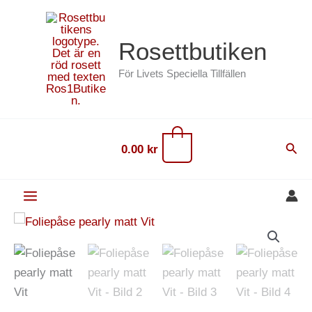
Hoppa
content
till
Rosettbutiken
innehåll
För Livets Speciella Tillfällen
0
Sök
0.00
kr
Foliepåse
pearly
matt
Vit
mängd