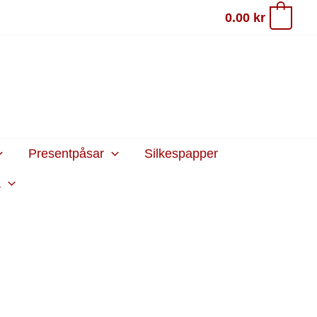
0.00
kr
0
Presentpåsar
Silkespapper
a