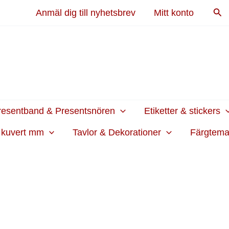
Sök
Anmäl dig till nyhetsbrev
Mitt konto
resentband & Presentsnören
Etiketter & stickers
h kuvert mm
Tavlor & Dekorationer
Färgtem