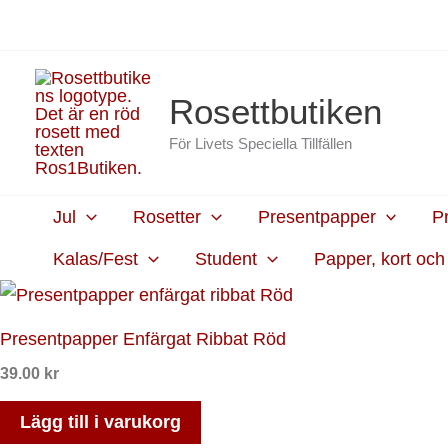
Hoppa
content
till
innehåll
Rosettbutiken
För Livets Speciella Tillfällen
Jul
Rosetter
Presentpapper
P
Kalas/Fest
Student
Papper, kort oc
Presentpapper Enfärgat Ribbat Röd
39.00
kr
Lägg till i varukorg