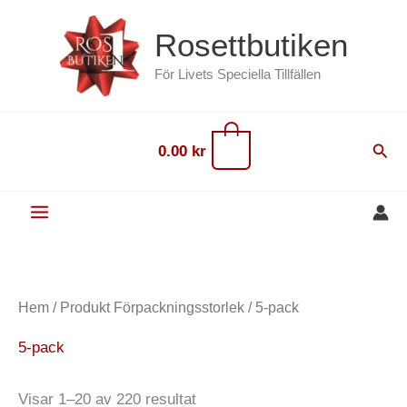
Hoppa
content
Rosettbutiken
till
innehåll
För Livets Speciella Tillfällen
0
Sök
0.00
kr
Hem
/ Produkt Förpackningsstorlek / 5-pack
5-pack
Visar 1–20 av 220 resultat