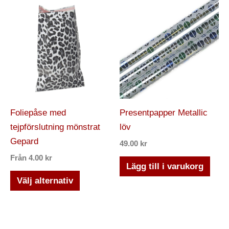
Den
här
produkten
har
flera
varianter.
De
olika
Foliepåse med
Presentpapper Metallic
alternativen
tejpförslutning mönstrat
löv
kan
Gepard
49.00
kr
väljas
Från
4.00
kr
på
Lägg till i varukorg
produktsidan
Välj alternativ