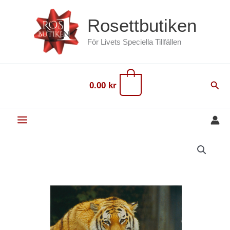
Hoppa
content
Rosettbutiken
till
innehåll
För Livets Speciella Tillfällen
0
Sök
0.00
kr
Vykort
Tiger
mängd