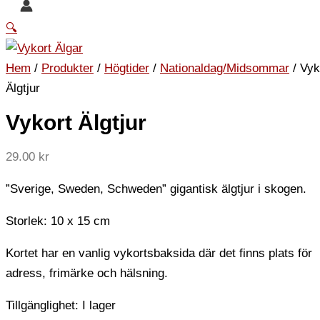
🔍
Hem
/
Produkter
/
Högtider
/
Nationaldag/Midsommar
/ Vyk
Älgtjur
Vykort Älgtjur
29.00
kr
”Sverige, Sweden, Schweden” gigantisk älgtjur i skogen.
Storlek: 10 x 15 cm
Kortet har en vanlig vykortsbaksida där det finns plats för
adress, frimärke och hälsning.
Tillgänglighet:
I lager