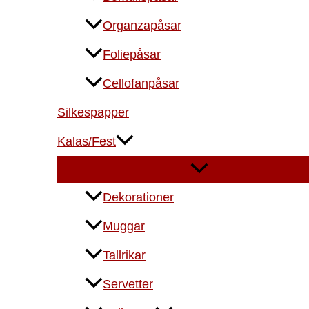
Organzapåsar
Foliepåsar
Cellofanpåsar
Silkespapper
Kalas/Fest
Dekorationer
Muggar
Tallrikar
Servetter