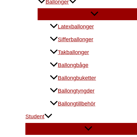
Ballonger
Latexballonger
Sifferballonger
Takballonger
Ballongbåge
Ballongbuketter
Ballongtyngder
Ballongtillbehör
Student