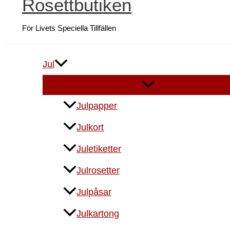
Rosettbutiken
För Livets Speciella Tillfällen
Jul
Julpapper
Julkort
Juletiketter
Julrosetter
Julpåsar
Julkartong