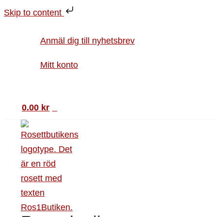
Hoppa
Vykort
Skip to content
till
Sommarstuga
innehåll
mängd
Anmäl dig till nyhetsbrev
Mitt konto
Sök
0.00
kr
0