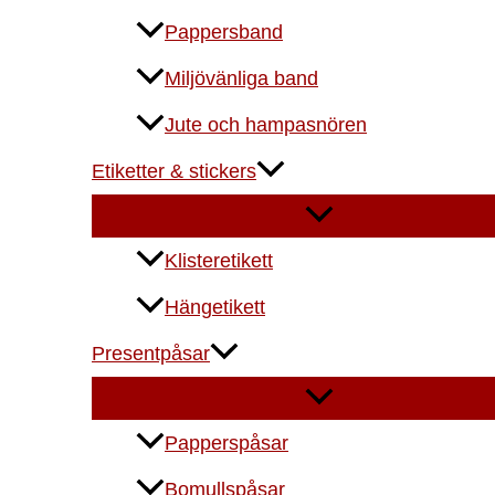
Pappersband
Miljövänliga band
Jute och hampasnören
Etiketter & stickers
Klisteretikett
Hängetikett
Presentpåsar
Papperspåsar
Bomullspåsar