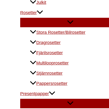
Julkit
Rosetter
Stora Rosetter/Bilrosetter
Dragrosetter
Fjärilsrosetter
Multilooprosetter
Stjärnrosetter
Pappersrosetter
Presentpapper