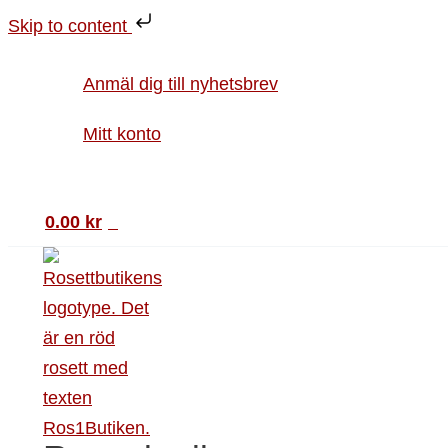
Hoppa
Vykort
Skip to content
till
Rönnbär
innehåll
i
Anmäl dig till nyhetsbrev
skål
mängd
Mitt konto
Sök
0.00
kr
0