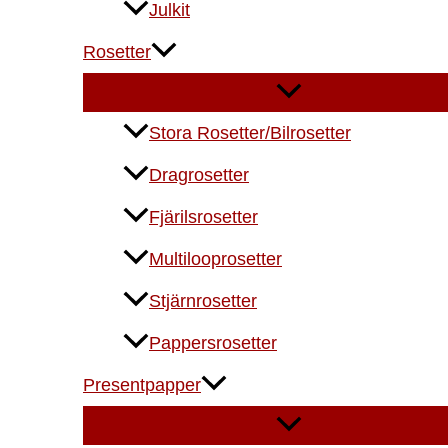
Julkit
Rosetter
Stora Rosetter/Bilrosetter
Dragrosetter
Fjärilsrosetter
Multilooprosetter
Stjärnrosetter
Pappersrosetter
Presentpapper