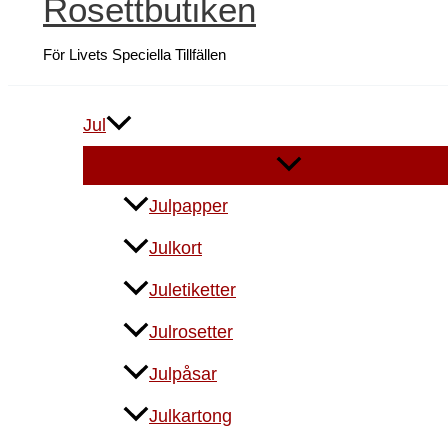
Rosettbutiken
För Livets Speciella Tillfällen
Jul
Julpapper
Julkort
Juletiketter
Julrosetter
Julpåsar
Julkartong