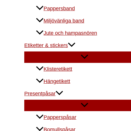
Pappersband
Miljövänliga band
Jute och hampasnören
Etiketter & stickers
Klisteretikett
Hängetikett
Presentpåsar
Papperspåsar
Bomullspåsar