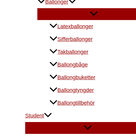
Ballonger
Latexballonger
Sifferballonger
Takballonger
Ballongbåge
Ballongbuketter
Ballongtyngder
Ballongtillbehör
Student