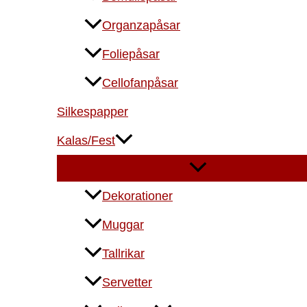
Organzapåsar
Foliepåsar
Cellofanpåsar
Silkespapper
Kalas/Fest
Dekorationer
Muggar
Tallrikar
Servetter