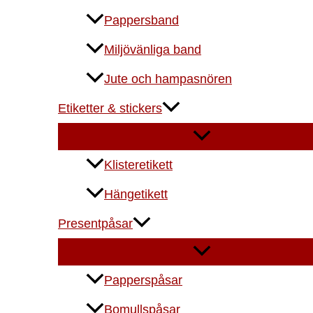
Pappersband
Miljövänliga band
Jute och hampasnören
Etiketter & stickers
Klisteretikett
Hängetikett
Presentpåsar
Papperspåsar
Bomullspåsar