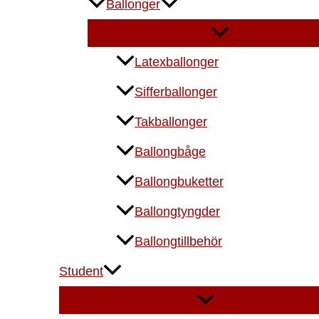
Ballonger
Latexballonger
Sifferballonger
Takballonger
Ballongbåge
Ballongbuketter
Ballongtyngder
Ballongtillbehör
Student