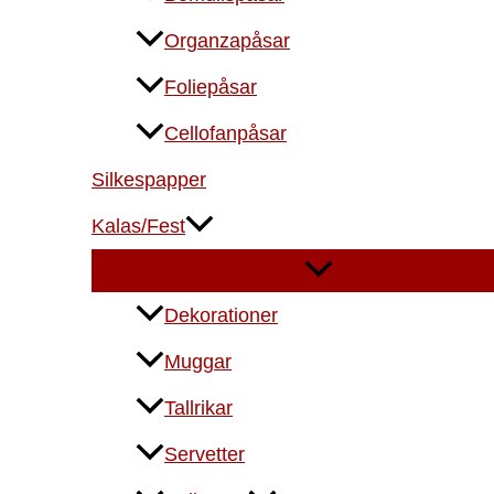
Organzapåsar
Foliepåsar
Cellofanpåsar
Silkespapper
Kalas/Fest
Dekorationer
Muggar
Tallrikar
Servetter