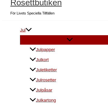
Rosettbutiken
För Livets Speciella Tillfällen
Jul
Julpapper
Julkort
Juletiketter
Julrosetter
Julpåsar
Julkartong