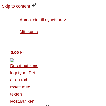
Hoppa
Vykort
Skip to content
till
Naturmotiv
innehåll
i
Anmäl dig till nyhetsbrev
akvarell
mängd
Mitt konto
Sök
0.00
kr
0