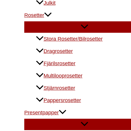
Julkit
Rosetter
Stora Rosetter/Bilrosetter
Dragrosetter
Fjärilsrosetter
Multilooprosetter
Stjärnrosetter
Pappersrosetter
Presentpapper