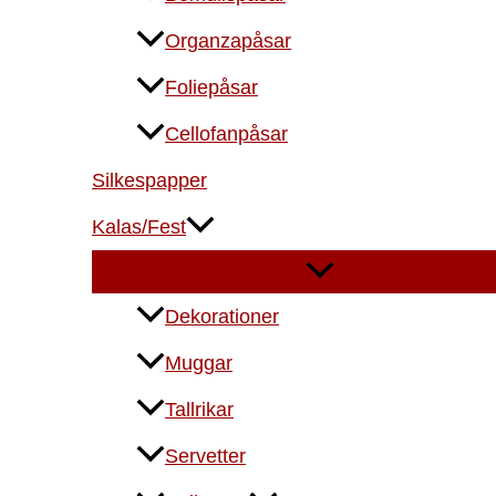
Organzapåsar
Foliepåsar
Cellofanpåsar
Silkespapper
Kalas/Fest
Dekorationer
Muggar
Tallrikar
Servetter