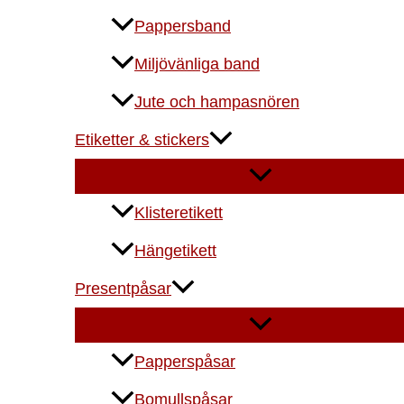
Pappersband
Miljövänliga band
Jute och hampasnören
Etiketter & stickers
Klisteretikett
Hängetikett
Presentpåsar
Papperspåsar
Bomullspåsar