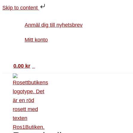
Hoppa
Vykort
Skip to content
till
LOVE
innehåll
mängd
Anmäl dig till nyhetsbrev
Mitt konto
Sök
0.00
kr
0