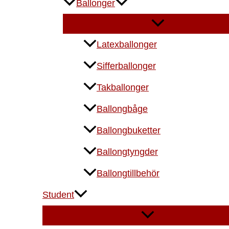
Ballonger
Latexballonger
Sifferballonger
Takballonger
Ballongbåge
Ballongbuketter
Ballongtyngder
Ballongtillbehör
Student