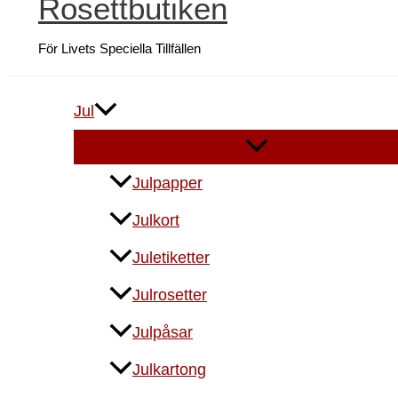
Rosettbutiken
För Livets Speciella Tillfällen
Jul
Julpapper
Julkort
Juletiketter
Julrosetter
Julpåsar
Julkartong