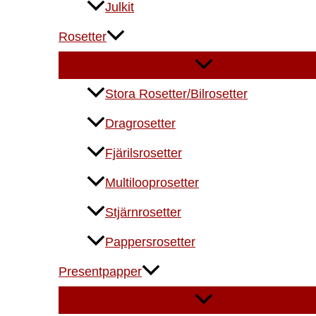
Julkit
Rosetter
Stora Rosetter/Bilrosetter
Dragrosetter
Fjärilsrosetter
Multilooprosetter
Stjärnrosetter
Pappersrosetter
Presentpapper