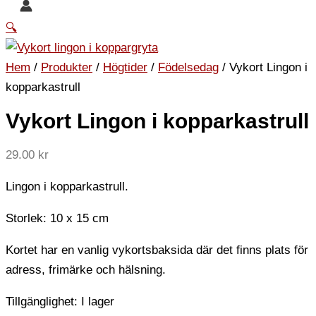
🔍
Hem
/
Produkter
/
Högtider
/
Födelsedag
/ Vykort Lingon i
kopparkastrull
Vykort Lingon i kopparkastrull
29.00
kr
Lingon i kopparkastrull.
Storlek: 10 x 15 cm
Kortet har en vanlig vykortsbaksida där det finns plats för
adress, frimärke och hälsning.
Tillgänglighet:
I lager