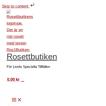
Hoppa
Vykort
Skip to content
till
Lingon
innehåll
i
kopparkastrull
mängd
Rosettbutiken
För Livets Speciella Tillfällen
0
0.00
kr
Sök