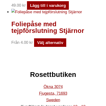
49.00
kr
Lägg till i varukorg
Foliepåse med
tejpförslutning Stjärnor
Från
4.00
kr
Välj alternativ
Rosettbutiken
Ökna 3074
Fjugesta
,
71693
Sweden