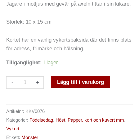
Jägare i motljus med gevär på axeln tittar i sin kikare.
olika
alternativen
Storlek: 10 x 15 cm
kan
väljas
Kortet har en vanlig vykortsbaksida där det finns plats
på
för adress, frimärke och hälsning.
produktsidan
Tillgänglighet:
I lager
Lägg till i varukorg
-
+
Artikelnr:
KKV0076
Kategorier:
Födelsedag
,
Höst
,
Papper, kort och kuvert mm
,
Vykort
Etikett:
Mönster