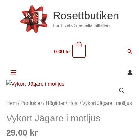
Hoppa
content
Rosettbutiken
till
innehåll
För Livets Speciella Tillfällen
0
Sök
0.00
kr
Vykort
Den
Jägare
här
i
produkten
Hem
/
Produkter
/
Högtider
/
Höst
/ Vykort Jägare i motljus
motljus
har
Vykort Jägare i motljus
mängd
flera
varianter.
29.00
kr
De