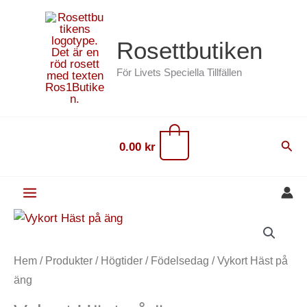
Hoppa
content
till
Rosettbutiken
innehåll
För Livets Speciella Tillfällen
0
Sök
0.00
kr
Vykort
Häst
på
Hem
/
Produkter
/
Högtider
/
Födelsedag
/ Vykort Häst på
äng
äng
mängd