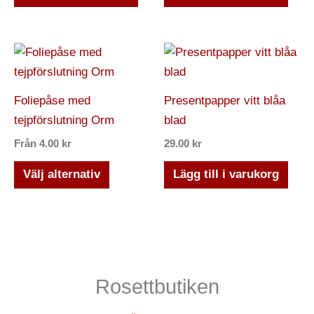
Den
här
produkten
Foliepåse med
Presentpapper vitt blåa
har
tejpförslutning Orm
blad
flera
Från
4.00
kr
29.00
kr
varianter.
De
Välj alternativ
Lägg till i varukorg
olika
alternativen
kan
väljas
på
Rosettbutiken
produktsidan