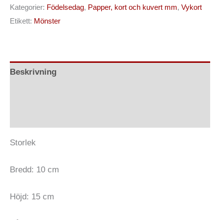
Kategorier:
Födelsedag
,
Papper, kort och kuvert mm
,
Vykort
Etikett:
Mönster
Beskrivning
Ytterligare information
Recensioner (0)
Storlek
Bredd: 10 cm
Höjd: 15 cm