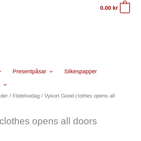
0.00
kr
0
Presentpåsar
Silkespapper
a
ider
/
Födelsedag
/ Vykort Good clothes opens all
clothes opens all doors