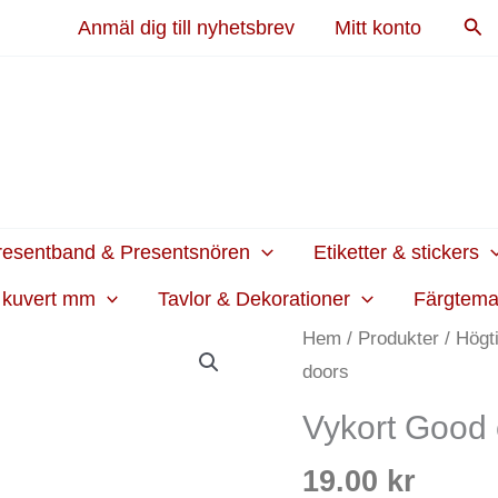
Sök
Anmäl dig till nyhetsbrev
Mitt konto
resentband & Presentsnören
Etiketter & stickers
h kuvert mm
Tavlor & Dekorationer
Färgtem
Vykort
Hem
/
Produkter
/
Högt
Good
doors
clothes
Vykort Good 
opens
all
19.00
kr