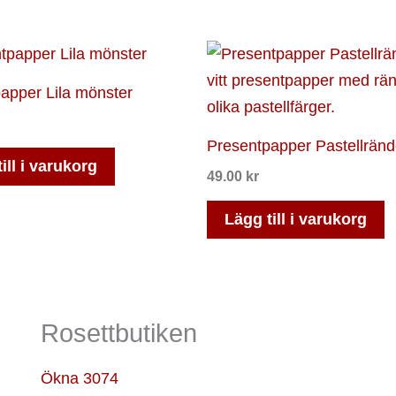
apper Lila mönster
Presentpapper Pastellränd
ill i varukorg
49.00
kr
Lägg till i varukorg
Rosettbutiken
Ökna 3074