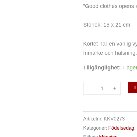
doors
”Good clothes opens al
mängd
Storlek: 15 x 21 cm
Kortet har en vanlig v
frimärke och hälsning.
Tillgänglighet:
I lage
L
-
+
Artikelnr:
KKV0273
Kategorier:
Födelsedag
,