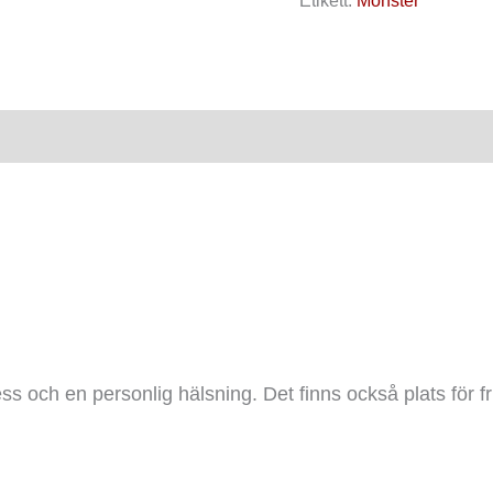
Etikett:
Mönster
ensioner (0)
ess och en personlig hälsning. Det finns också plats för f