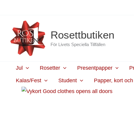
Hoppa
content
till
innehåll
Rosettbutiken
För Livets Speciella Tillfällen
Jul
Rosetter
Presentpapper
P
Kalas/Fest
Student
Papper, kort oc