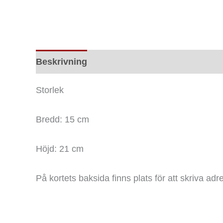
Beskrivning
Ytterligare information
Rec
Storlek
Bredd: 15 cm
Höjd: 21 cm
På kortets baksida finns plats för att skriva adr