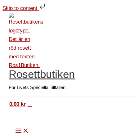
Hoppa
Student
Skip to content
till
presentpåse
innehåll
M
mängd
Rosettbutiken
För Livets Speciella Tillfällen
0
0.00
kr
Sök