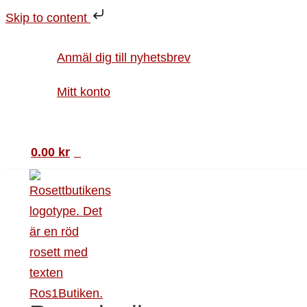
Hoppa
Stjärnbollsrosett
Skip to content
till
Jumbo
innehåll
15
Anmäl dig till nyhetsbrev
cm
gul
Mitt konto
mängd
Sök
0.00
kr
0