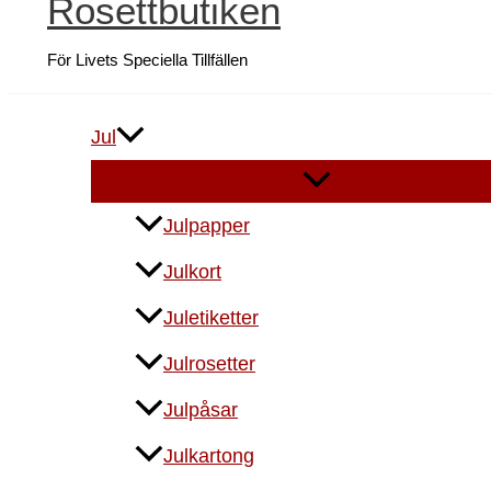
Rosettbutiken
För Livets Speciella Tillfällen
Jul
Julpapper
Julkort
Juletiketter
Julrosetter
Julpåsar
Julkartong