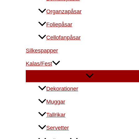
Organzapåsar
Foliepåsar
Cellofanpåsar
Silkespapper
Kalas/Fest
Dekorationer
Muggar
Tallrikar
Servetter