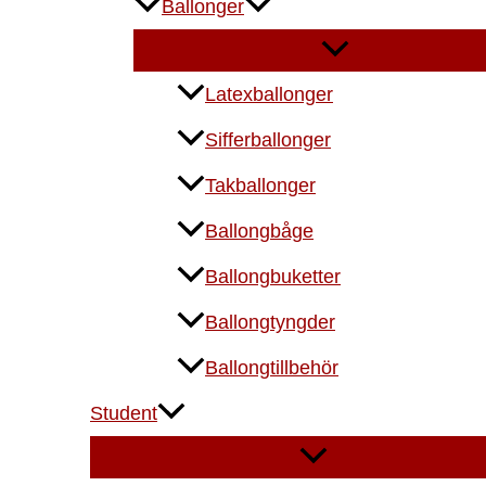
Ballonger
Latexballonger
Sifferballonger
Takballonger
Ballongbåge
Ballongbuketter
Ballongtyngder
Ballongtillbehör
Student