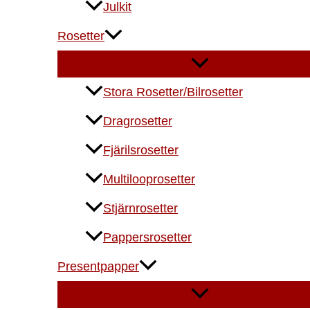
Julkit
Rosetter
Stora Rosetter/Bilrosetter
Dragrosetter
Fjärilsrosetter
Multilooprosetter
Stjärnrosetter
Pappersrosetter
Presentpapper