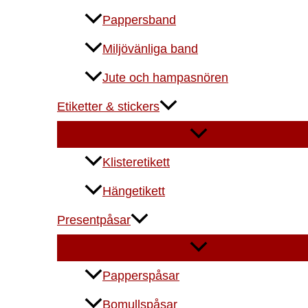
Pappersband
Miljövänliga band
Jute och hampasnören
Etiketter & stickers
Klisteretikett
Hängetikett
Presentpåsar
Papperspåsar
Bomullspåsar