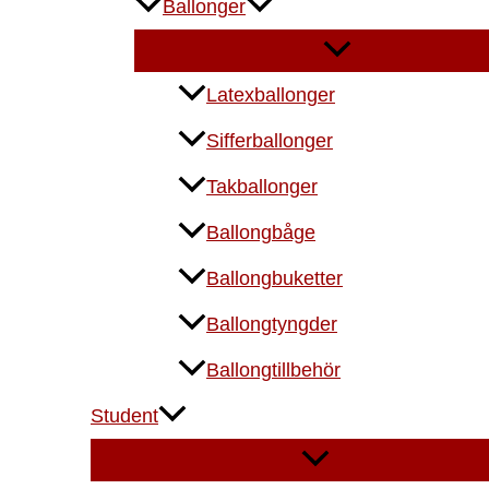
Ballonger
Latexballonger
Sifferballonger
Takballonger
Ballongbåge
Ballongbuketter
Ballongtyngder
Ballongtillbehör
Student