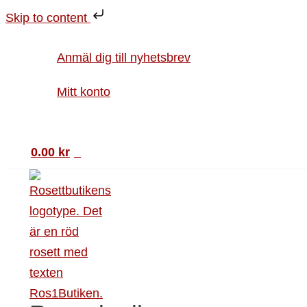
Hoppa
Stjärnbollsrosett
Skip to content
till
Delux
innehåll
10
Anmäl dig till nyhetsbrev
cm
orange
Mitt konto
mängd
Sök
0.00
kr
0