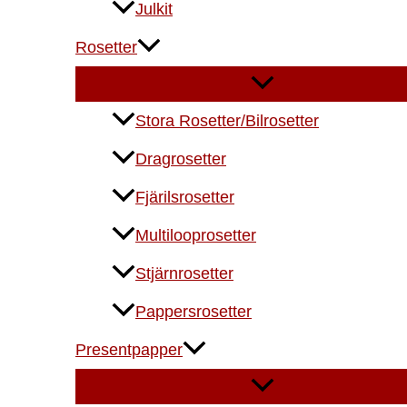
Julkit
Rosetter
Stora Rosetter/Bilrosetter
Dragrosetter
Fjärilsrosetter
Multilooprosetter
Stjärnrosetter
Pappersrosetter
Presentpapper