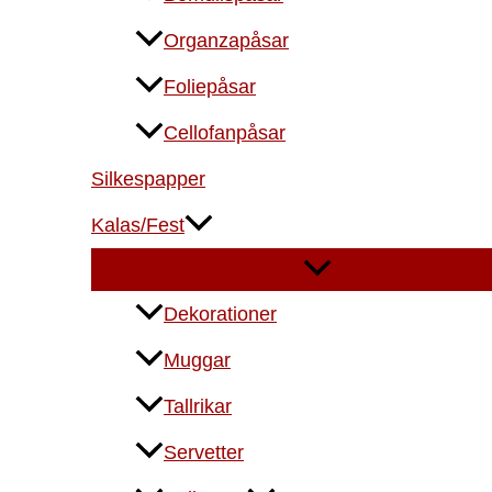
Organzapåsar
Foliepåsar
Cellofanpåsar
Silkespapper
Kalas/Fest
Dekorationer
Muggar
Tallrikar
Servetter