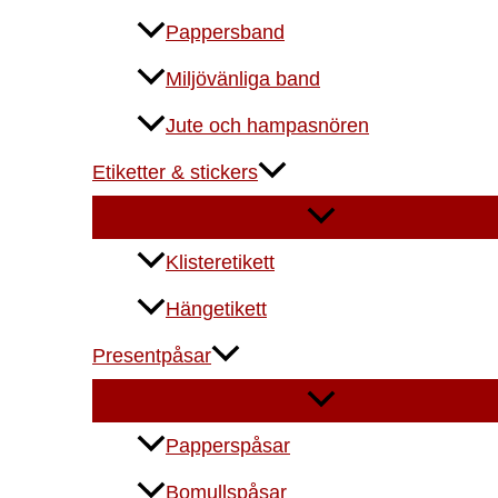
Pappersband
Miljövänliga band
Jute och hampasnören
Etiketter & stickers
Klisteretikett
Hängetikett
Presentpåsar
Papperspåsar
Bomullspåsar