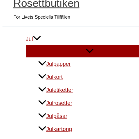
Rosettbutiken
För Livets Speciella Tillfällen
Jul
Julpapper
Julkort
Juletiketter
Julrosetter
Julpåsar
Julkartong