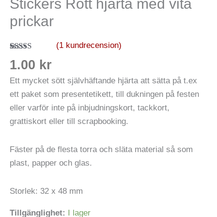
Stickers Rött hjärta med vita
prickar
prickar
mängd
(
1
kundrecension)
Betygsatt
1
1.00
kr
5.00
av 5
baserat på
Ett mycket sött självhäftande hjärta att sätta på t.ex
kundrecension
ett paket som presentetikett, till dukningen på festen
eller varför inte på inbjudningskort, tackkort,
grattiskort eller till scrapbooking.
Fäster på de flesta torra och släta material så som
plast, papper och glas.
Storlek: 32 x 48 mm
Tillgänglighet:
I lager