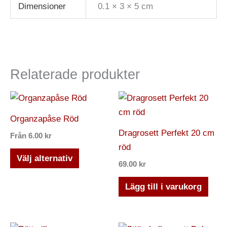
Dimensioner
0.1 × 3 × 5 cm
Relaterade produkter
Den
här
Organzapåse Röd
produkten
Dragrosett Perfekt 20 cm
Från
6.00
kr
har
röd
flera
Välj alternativ
69.00
kr
varianter.
De
Lägg till i varukorg
olika
alternativen
kan