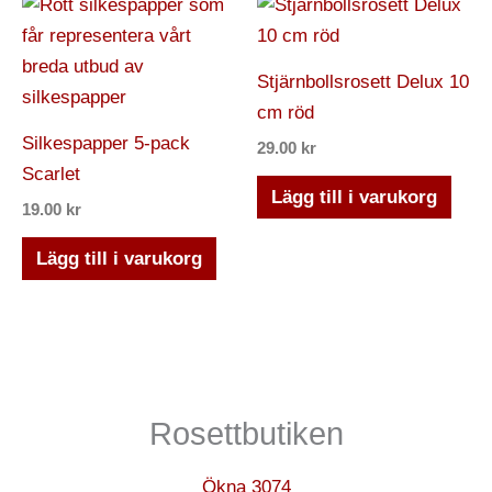
väljas
på
Stjärnbollsrosett Delux 10
produktsidan
cm röd
Silkespapper 5-pack
29.00
kr
Scarlet
Lägg till i varukorg
19.00
kr
Lägg till i varukorg
Rosettbutiken
Ökna 3074