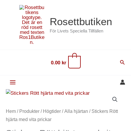
Hoppa
content
till
Rosettbutiken
innehåll
För Livets Speciella Tillfällen
0
Sök
0.00
kr
Stickers
Rött
hjärta
Hem
/
Produkter
/
Högtider
/
Alla hjärtan
/ Stickers Rött
med
hjärta med vita prickar
vita