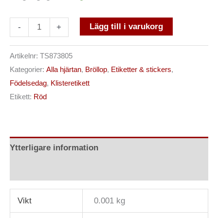
Lägg till i varukorg
-
+
Artikelnr:
TS873805
Kategorier:
Alla hjärtan
,
Bröllop
,
Etiketter & stickers
,
Födelsedag
,
Klisteretikett
Etikett:
Röd
Ytterligare information
Recensioner (1)
Vikt
0.001 kg