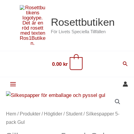
Hoppa
content
till
Rosettbutiken
innehåll
För Livets Speciella Tillfällen
0
Sök
0.00
kr
Silkespapper
5-
pack
Hem
/
Produkter
/
Högtider
/
Student
/ Silkespapper 5-
Gul
pack Gul
mängd