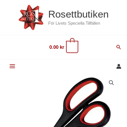
Hoppa
content
Rosettbutiken
till
innehåll
För Livets Speciella Tillfällen
0
Sök
0.00
kr
Sax
20
cm
mängd