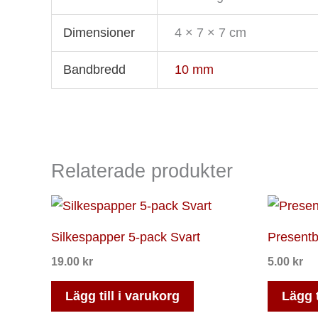
Dimensioner
4 × 7 × 7 cm
Bandbredd
10 mm
Relaterade produkter
Silkespapper 5-pack Svart
Presentb
19.00
kr
5.00
kr
Lägg till i varukorg
Lägg t