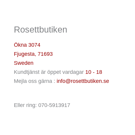
De
olika
alterna
Rosettbutiken
kan
väljas
Ökna 3074
på
Fjugesta
,
71693
produk
Sweden
Kundtjänst är öppet vardagar
10 - 18
Mejla oss gärna :
info@rosettbutiken.se
Eller ring: 070-5913917