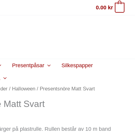
0.00
kr
0
Presentpåsar
Silkespapper
a
ider
/
Halloween
/ Presentsnöre Matt Svart
 Matt Svart
färger på plastrulle. Rullen består av 10 m band