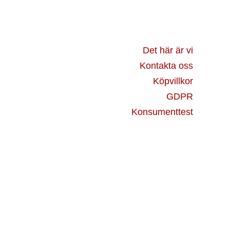
De
olika
tiven
alternativen
Det här är vi
kan
Kontakta oss
väljas
Köpvillkor
på
GDPR
tsidan
produktsidan
Konsumenttest