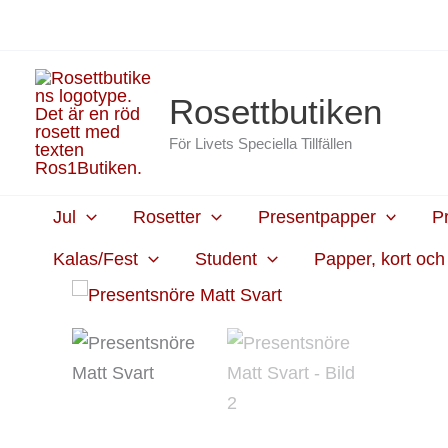
Hoppa
content
till
innehåll
Rosettbutiken
För Livets Speciella Tillfällen
Jul
Rosetter
Presentpapper
P
Kalas/Fest
Student
Papper, kort oc