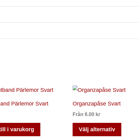
Den
här
and Pärlemor Svart
Organzapåse Svart
produk
Från
6.00
kr
har
flera
ill i varukorg
Välj alternativ
variant