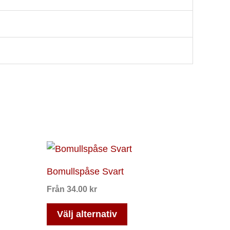
Den
här
Bomullspåse Svart
ten
produkten
Från
34.00
kr
har
flera
Välj alternativ
er.
varianter.