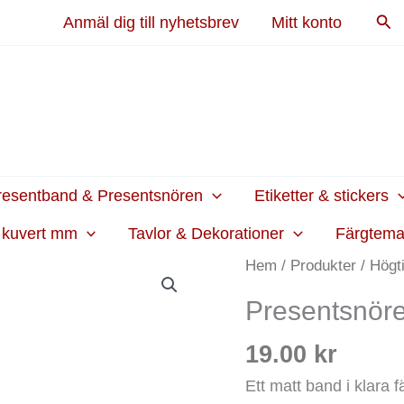
Sök
Anmäl dig till nyhetsbrev
Mitt konto
resentband & Presentsnören
Etiketter & stickers
h kuvert mm
Tavlor & Dekorationer
Färgtem
Hem
/
Produkter
/
Högt
Presentsnöre
19.00
kr
Ett matt band i klara 