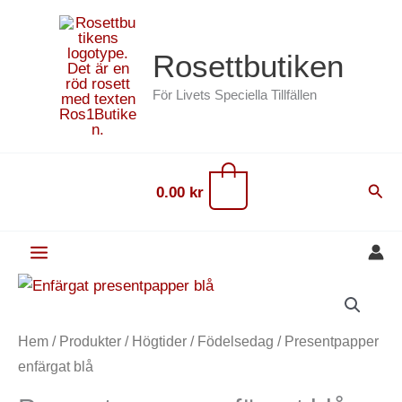
Hoppa
content
till
Rosettbutiken
innehåll
För Livets Speciella Tillfällen
0
Sök
0.00
kr
Presentpapper
enfärgat
blå
Hem
/
Produkter
/
Högtider
/
Födelsedag
/ Presentpapper
mängd
enfärgat blå