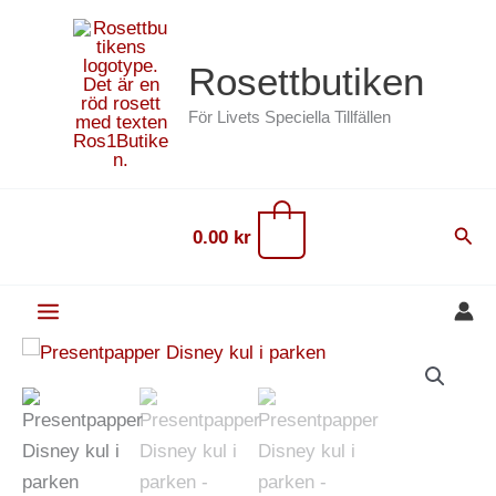
Hoppa
content
till
Rosettbutiken
innehåll
För Livets Speciella Tillfällen
0
Sök
0.00
kr
Presentpapper
Disney
kul
i
parken