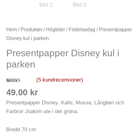
mängd
Hem
/
Produkter
/
Högtider
/
Födelsedag
/ Presentpapper
Disney kul i parken
Presentpapper Disney kul i
parken
(
5
kundrecensioner)
Betygsatt
5
49.00
kr
5.00
av 5
baserat på
Presentpapper Disney. Kalle, Musse, Långben och
kundrecensioner
Farbror Joakim ute i det gröna.
Bredd 70 cm