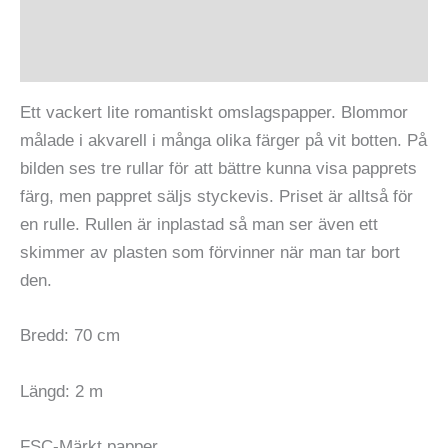
Ytterligare information
Recensioner (0)
Ett vackert lite romantiskt omslagspapper. Blommor
målade i akvarell i många olika färger på vit botten. På
bilden ses tre rullar för att bättre kunna visa papprets
färg, men pappret säljs styckevis. Priset är alltså för
en rulle. Rullen är inplastad så man ser även ett
skimmer av plasten som förvinner när man tar bort
den.
Bredd: 70 cm
Längd: 2 m
FSC-Märkt papper.