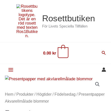
Hoppa
content
till
Rosettbutiken
innehåll
För Livets Speciella Tillfällen
0
Sök
0.00
kr
Presentpapper
Akvarellmålade
blommor
Hem
/
Produkter
/
Högtider
/
Födelsedag
/ Presentpapper
mängd
Akvarellmålade blommor