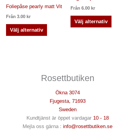
produkten
produkten
Foliepåse pearly matt Vit
Från
6.00
kr
har
har
Från
3.00
kr
flera
flera
Välj alternativ
varianter.
varianter.
Välj alternativ
De
De
olika
olika
alternativen
alternativ
kan
kan
väljas
väljas
Rosettbutiken
på
på
produktsidan
produktsi
Ökna 3074
Fjugesta
,
71693
Sweden
Kundtjänst är öppet vardagar
10 - 18
Mejla oss gärna :
info@rosettbutiken.se