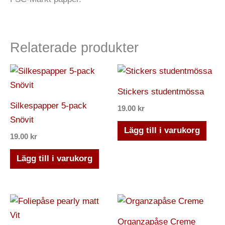
Relaterade produkter
Stickers studentmössa
Silkespapper 5-pack
19.00
kr
Snövit
Lägg till i varukorg
19.00
kr
Lägg till i varukorg
Den
Den
här
här
Organzapåse Creme