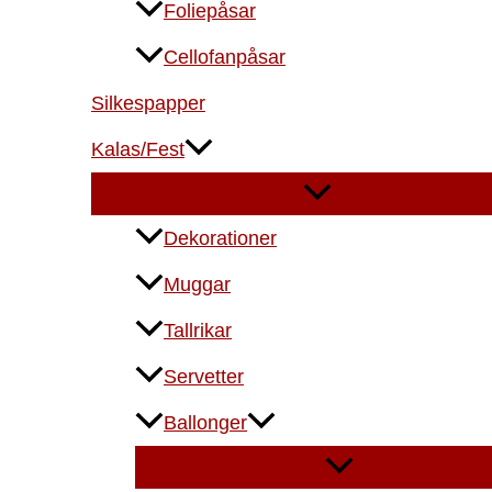
Foliepåsar
Cellofanpåsar
Silkespapper
Kalas/Fest
Dekorationer
Muggar
Tallrikar
Servetter
Ballonger