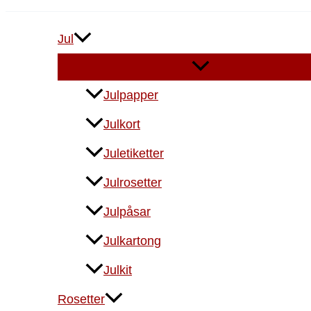
Jul
Julpapper
Julkort
Juletiketter
Julrosetter
Julpåsar
Julkartong
Julkit
Rosetter