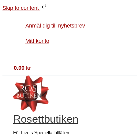
Hoppa
Placeringskort
Den
Skip to content
till
Enkla
här
innehåll
Ljuslila
produkten
Anmäl dig till nyhetsbrev
mängd
har
Mitt konto
flera
varianter.
Sök
De
0.00
kr
0
olika
alternativen
kan
väljas
på
produktsidan
Rosettbutiken
För Livets Speciella Tillfällen