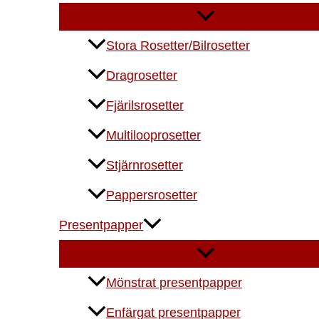
Stora Rosetter/Bilrosetter
Dragrosetter
Fjärilsrosetter
Multilooprosetter
Stjärnrosetter
Pappersrosetter
Presentpapper
Mönstrat presentpapper
Enfärgat presentpapper