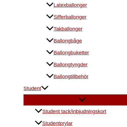
Latexballonger
Sifferballonger
Takballonger
Ballongbåge
Ballongbuketter
Ballongtyngder
Ballongtillbehör
Student
Student tack/inbjudningskort
Studentprylar