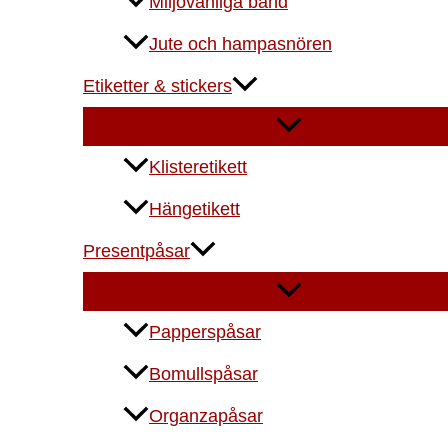
Miljövänliga band
Jute och hampasnören
Etiketter & stickers
Klisteretikett
Hängetikett
Presentpåsar
Papperspåsar
Bomullspåsar
Organzapåsar