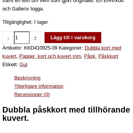
samt en text om vem som gjort originalet. En EAN-kod
och Gallerix logga.
Tillgänglighet:
I lager
-
+
Lägg till i varukorg
Artikelnr:
KKD410925-09
Kategorier:
Dubbla kort med
kuvert
,
Papper, kort och kuvert mm
,
Påsk
,
Påskkort
Etikett:
Gul
Beskrivning
Ytterligare information
Recensioner (0)
Dubbla påskkort med tillhörande
kuvert.