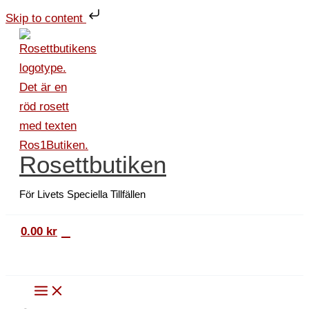
Hoppa
Påskkort
Skip to content
till
Tuppar
innehåll
och
kycklingar
mängd
Rosettbutiken
För Livets Speciella Tillfällen
0
0.00
kr
Sök