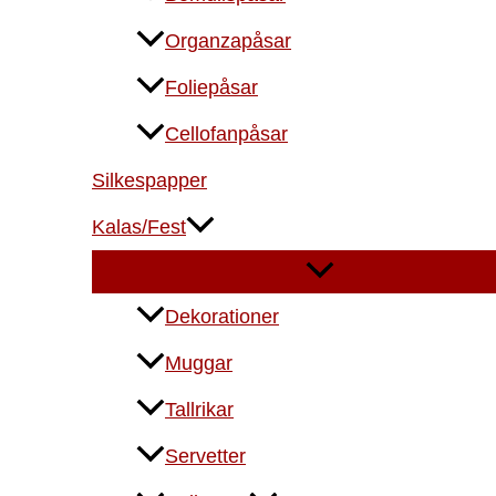
Organzapåsar
Foliepåsar
Cellofanpåsar
Silkespapper
Kalas/Fest
Dekorationer
Muggar
Tallrikar
Servetter