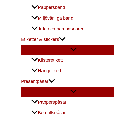
Pappersband
Miljövänliga band
Jute och hampasnören
Etiketter & stickers
Klisteretikett
Hängetikett
Presentpåsar
Papperspåsar
Bomullspåsar