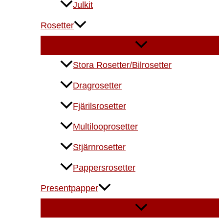
Julkit
Rosetter
Stora Rosetter/Bilrosetter
Dragrosetter
Fjärilsrosetter
Multilooprosetter
Stjärnrosetter
Pappersrosetter
Presentpapper