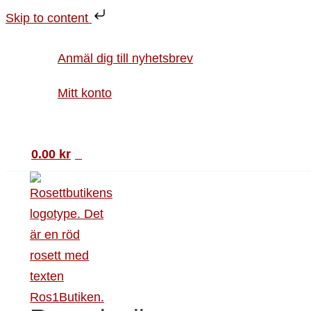
Hoppa
Påskkort
Skip to content
till
Rosa
innehåll
oval
Anmäl dig till nyhetsbrev
med
spets.
Mitt konto
mängd
Sök
0.00
kr
0