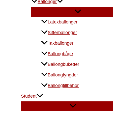
Ballonger
Latexballonger
Sifferballonger
Takballonger
Ballongbåge
Ballongbuketter
Ballongtyngder
Ballongtillbehör
Student