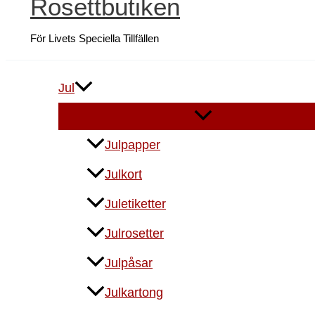
Rosettbutiken
För Livets Speciella Tillfällen
Jul
Julpapper
Julkort
Juletiketter
Julrosetter
Julpåsar
Julkartong