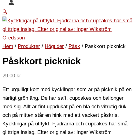
🔍
Hem
/
Produkter
/
Högtider
/
Påsk
/ Påskkort picknick
Påskkort picknick
29.00
kr
Ett urgulligt kort med kycklingar som är på picknik på en
härligt grön äng. De har saft, cupcakes och ballonger
med sig. Allt är fint uppdukat på en blå och vitrutig duk
och på mitten står en hink med ett vackert påskris.
Kycklingar på utflykt. Fjädrarna och cupcakes har små
glittriga inslag. Efter original av: Inger Wikström