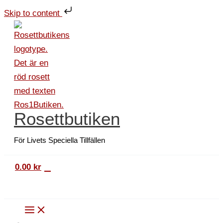
Hoppa
Påskkort
Skip to content
till
picknick
innehåll
mängd
Rosettbutiken
För Livets Speciella Tillfällen
0
0.00
kr
Sök