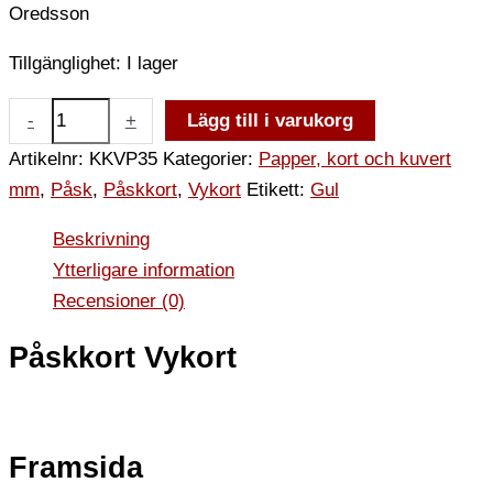
Oredsson
Tillgänglighet:
I lager
-
+
Lägg till i varukorg
Artikelnr:
KKVP35
Kategorier:
Papper, kort och kuvert
mm
,
Påsk
,
Påskkort
,
Vykort
Etikett:
Gul
Beskrivning
Ytterligare information
Recensioner (0)
Påskkort Vykort
Framsida