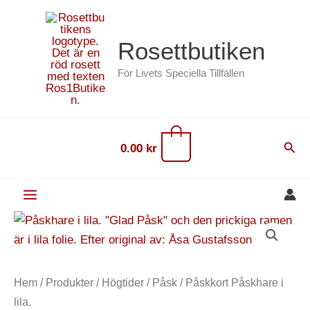
Hoppa
content
till
Rosettbutiken
innehåll
För Livets Speciella Tillfällen
0
Sök
0.00
kr
Påskkort
Påskhare
i
lila.
Hem
/
Produkter
/
Högtider
/
Påsk
/ Påskkort Påskhare i
mängd
lila.