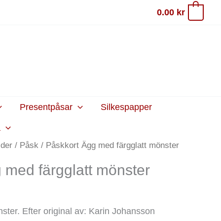
0.00
kr
0
Presentpåsar
Silkespapper
a
ider
/
Påsk
/ Påskkort Ägg med färgglatt mönster
 med färgglatt mönster
ster. Efter original av: Karin Johansson