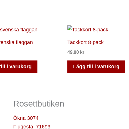
venska flaggan
Tackkort 8-pack
49.00
kr
ill i varukorg
Lägg till i varukorg
Rosettbutiken
Ökna 3074
Fjugesta
,
71693