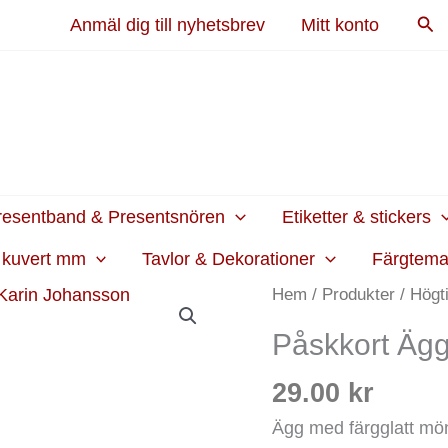
Sök
Anmäl dig till nyhetsbrev
Mitt konto
resentband & Presentsnören
Etiketter & stickers
h kuvert mm
Tavlor & Dekorationer
Färgtem
Påskkort
Hem
/
Produkter
/
Högt
Ägg
Påskkort Ägg
med
färgglatt
29.00
kr
mönster
Ägg med färgglatt mön
mängd