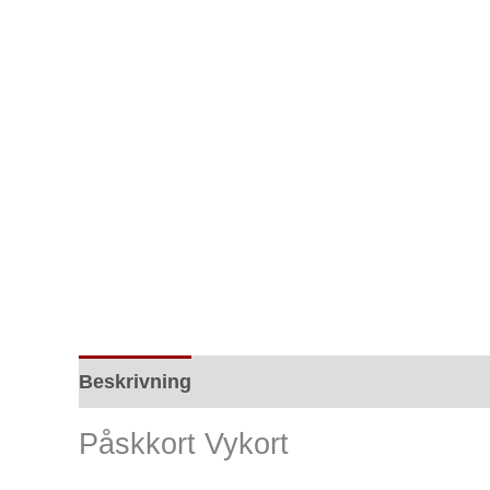
Beskrivning
Ytterligare information
Rec
Påskkort Vykort