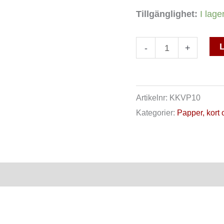
Tillgänglighet:
I lage
L
-
+
Artikelnr:
KKVP10
Kategorier:
Papper, kort
ensioner (0)