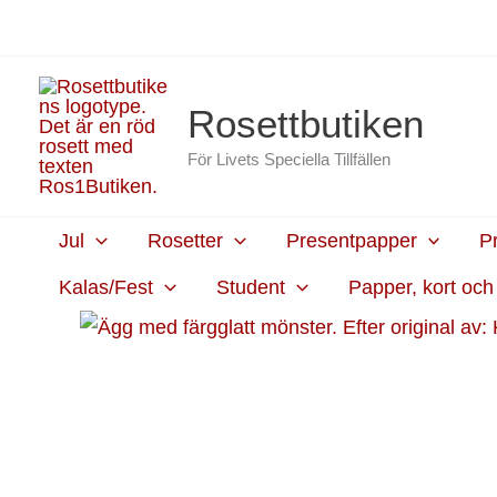
Hoppa
content
till
innehåll
Rosettbutiken
För Livets Speciella Tillfällen
Jul
Rosetter
Presentpapper
P
Kalas/Fest
Student
Papper, kort oc