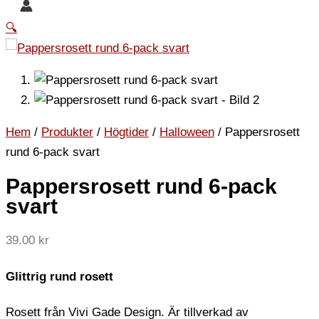
🔍
Hem
/
Produkter
/
Högtider
/
Halloween
/ Pappersrosett
rund 6-pack svart
Pappersrosett rund 6-pack
svart
39.00
kr
Glittrig rund rosett
Rosett från Vivi Gade Design. Är tillverkad av