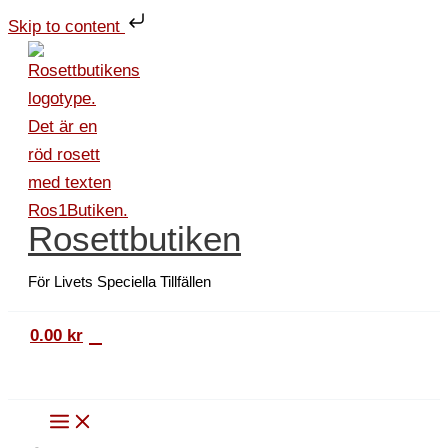
Hoppa
Pappersrosett
Skip to content
till
rund
innehåll
6-
pack
svart
mängd
Rosettbutiken
För Livets Speciella Tillfällen
0
0.00
kr
Sök