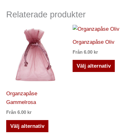
Relaterade produkter
Den
Den
här
här
Organzapåse Oliv
produkten
produkten
Från
6.00
kr
har
har
flera
flera
Välj alternativ
varianter.
varianter.
De
De
olika
olika
Organzapåse
alternativen
alternativ
Gammelrosa
kan
kan
Från
6.00
kr
väljas
väljas
på
på
Välj alternativ
produktsidan
produktsi