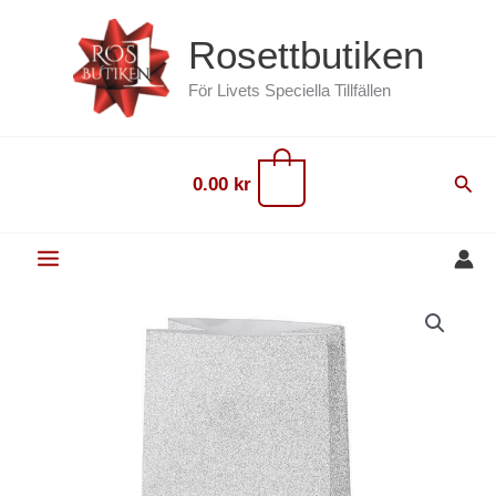
Hoppa
content
Rosettbutiken
till
innehåll
För Livets Speciella Tillfällen
0
Sök
0.00
kr
Papperspåse
Silver
8-
pack
mängd