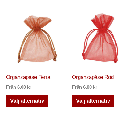
Den
Den
här
här
produkten
produkten
har
har
flera
flera
varianter.
varianter.
De
De
olika
olika
Organzapåse Terra
Organzapåse Röd
alternativen
alternativ
Från
6.00
kr
Från
6.00
kr
kan
kan
väljas
väljas
Välj alternativ
Välj alternativ
på
på
produktsidan
produktsi