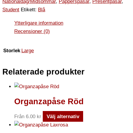
Nationaldag/Midsommar
,
Papperspåsar
,
Presentpåsar
,
Student
Etikett:
Blå
Ytterligare information
Recensioner (0)
Storlek
Large
Relaterade produkter
Organzapåse Röd
Från
6.00
kr
Välj alternativ