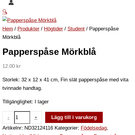
🔍
Hem
/
Produkter
/
Högtider
/
Student
/ Papperspåse
Mörkblå
Papperspåse Mörkblå
12.00
kr
Storlek: 32 x 12 x 41 cm, Fin slät papperspåse med vita
tvinnade handtag.
Tillgänglighet:
I lager
-
+
Lägg till i varukorg
Artikelnr:
ND32124116
Kategorier:
Födelsedag
,