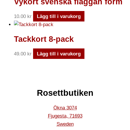
Vykort svenska flaggan form
10.00
kr
Lägg till i varukorg
Tackkort 8-pack
49.00
kr
Lägg till i varukorg
Rosettbutiken
Ökna 3074
Fjugesta
,
71693
Sweden