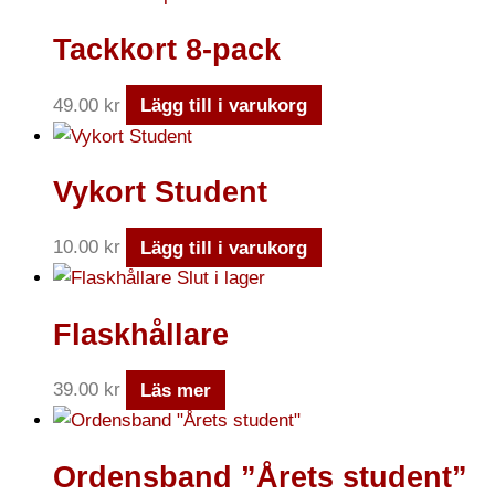
Tackkort 8-pack
49.00
kr
Lägg till i varukorg
Vykort Student
10.00
kr
Lägg till i varukorg
Slut i lager
Flaskhållare
39.00
kr
Läs mer
Ordensband ”Årets student”