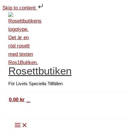
Hoppa
Mjukisälg
Skip to content
till
mängd
innehåll
Rosettbutiken
För Livets Speciella Tillfällen
0
0.00
kr
Sök