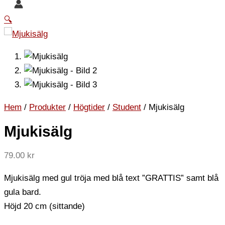
🔍
Hem
/
Produkter
/
Högtider
/
Student
/ Mjukisälg
Mjukisälg
79.00
kr
Mjukisälg med gul tröja med blå text ”GRATTIS” samt blå
gula bard.
Höjd 20 cm (sittande)