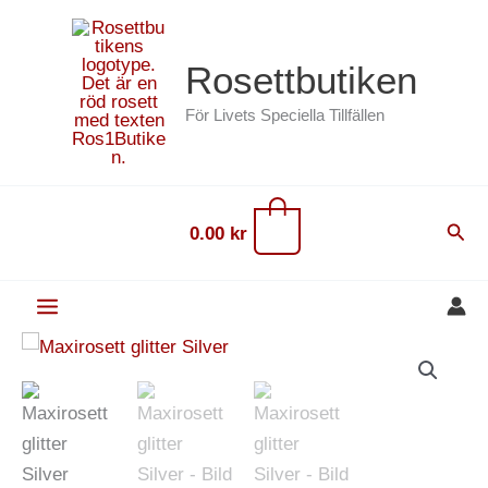
Hoppa
content
till
Rosettbutiken
innehåll
För Livets Speciella Tillfällen
0
Sök
0.00
kr
Maxirosett
glitter
Silver
mängd