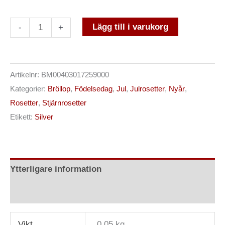
Lägg till i varukorg
-
+
Artikelnr:
BM00403017259000
Kategorier:
Bröllop
,
Födelsedag
,
Jul
,
Julrosetter
,
Nyår
,
Rosetter
,
Stjärnrosetter
Etikett:
Silver
Ytterligare information
Recensioner (0)
Vikt
0.05 kg