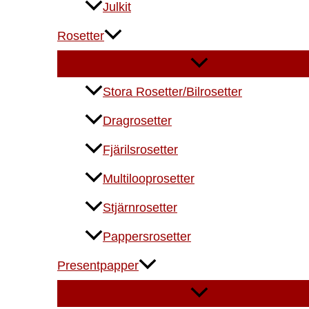
Julkit
Rosetter
Stora Rosetter/Bilrosetter
Dragrosetter
Fjärilsrosetter
Multilooprosetter
Stjärnrosetter
Pappersrosetter
Presentpapper