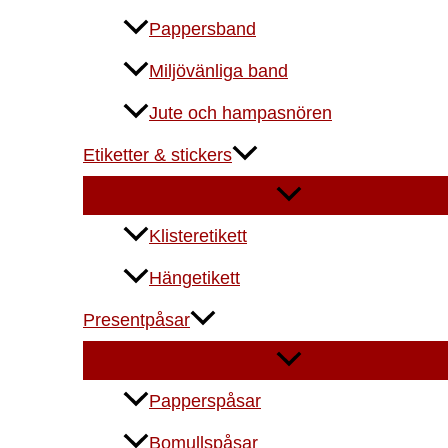
Pappersband
Miljövänliga band
Jute och hampasnören
Etiketter & stickers
Klisteretikett
Hängetikett
Presentpåsar
Papperspåsar
Bomullspåsar