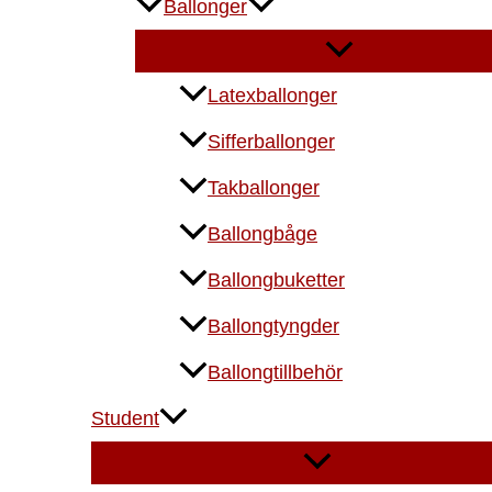
Ballonger
Latexballonger
Sifferballonger
Takballonger
Ballongbåge
Ballongbuketter
Ballongtyngder
Ballongtillbehör
Student