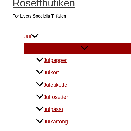
Rosettbutiken
För Livets Speciella Tillfällen
Jul
Julpapper
Julkort
Juletiketter
Julrosetter
Julpåsar
Julkartong