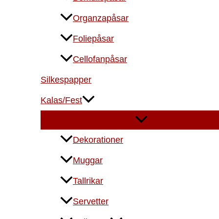
Organzapåsar
Foliepåsar
Cellofanpåsar
Silkespapper
Kalas/Fest
Dekorationer
Muggar
Tallrikar
Servetter