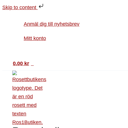
Hoppa
Manhattan
Skip to content
till
mängd
innehåll
Anmäl dig till nyhetsbrev
Mitt konto
Sök
0.00
kr
0